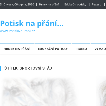
Skip to content
Čtvrtek, 06 srpna, 2026
Hrnek na přání
Edukační potisky
Pexeso
Potisk na přání…
www.PotiskNaPrani.cz
HRNEK NA PŘÁNÍ
EDUKAČNÍ POTISKY
PEXESO
VYMAL
ŠTÍTEK:
SPORTOVNÍ STÁJ