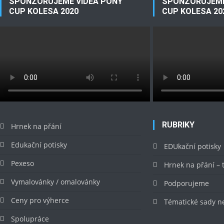
SPONZORUJEME VIDEA PONY
SPONZORUJEME
CUP KOLESA 2020
CUP KOLESA 20
RUBRIKY
Hrnek na přání
Edukační potisky
EDUkační potisky
Pexeso
Hrnek na přání –
Vymalovánky / omalovánky
Podporujeme
Ceny pro výherce
Tématické sady n
Spolupráce