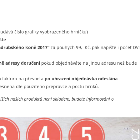
udává číslo grafiky vyobrazeného hrníčku)
šte
adrubského koně 2017“
za pouhých 99,- Kč, pak napište i počet DV
ně adresy doručení
pokud objednáváte na jinou adresu než bude
a faktura na převod a
po uhrazení objednávka odeslána
řesněna dle použitého přepravce a počtu hrnků.
ších našich produktů není skladem, budete informováni o