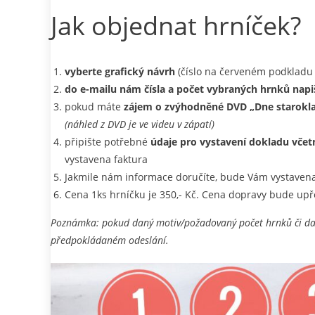
Jak objednat hrníček?
vyberte grafický návrh
(číslo na červeném podkladu 
do e-mailu nám čísla a počet vybraných hrnků napi
pokud máte
zájem o zvýhodněné DVD „Dne starokl
(náhled z DVD je ve videu v zápatí)
připište potřebné
údaje pro vystavení dokladu včet
vystavena faktura
Jakmile nám informace doručíte, bude Vám vystaven
Cena 1ks hrníčku je 350,- Kč. Cena dopravy bude up
Poznámka: pokud daný motiv/požadovaný počet hrnků či dal
předpokládaném odeslání.