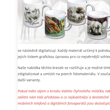
se následně digitalizují. Každý materiál určený k potis
jejich tiskem grafickou úpravou pro co nejvěrnější vzhle
Naše nabídka těchto kreseb se rozšiřuje a je možné tí
zdigitalizovat a umístit na povrch fotomateriálu. V souča
další varianty.
Pokud máte zájem o kresbu Vašeho čtyřnohého miláčka, tak 
zašlete nám Vaši představu a co nejkvalitnějsí a dostatečně 
mobilních telefonů a digitálních fotoaparátů jsou dostačuj