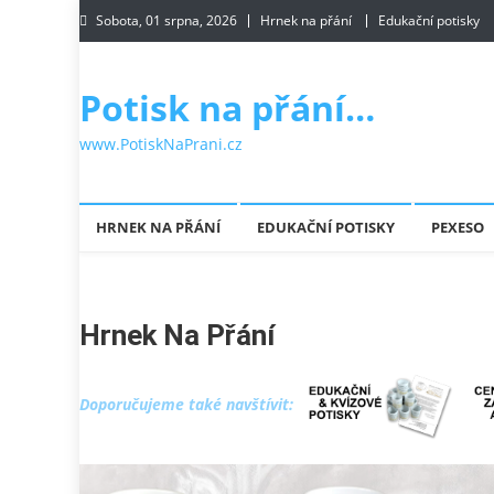
Skip to content
Sobota, 01 srpna, 2026
Hrnek na přání
Edukační potisky
Potisk na přání…
www.PotiskNaPrani.cz
HRNEK NA PŘÁNÍ
EDUKAČNÍ POTISKY
PEXESO
Hrnek Na Přání
Doporučujeme také navštívit: