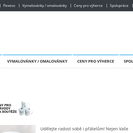
Pexeso
Vymalovánky / omalovánky
Ceny pro výherce
Spolupráce
VYMALOVÁNKY / OMALOVÁNKY
CENY PRO VÝHERCE
SPO
Udělejte radost sobě i přátelům! Nejen Vaše