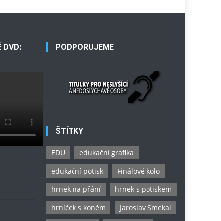
 DVD:
PODPORUJEME
ŠTÍTKY
EDU
edukační grafika
edukační potisk
Finálové kolo
hrnek na přání
hrnek s potiskem
hrníček s koněm
Jaroslav Smekal