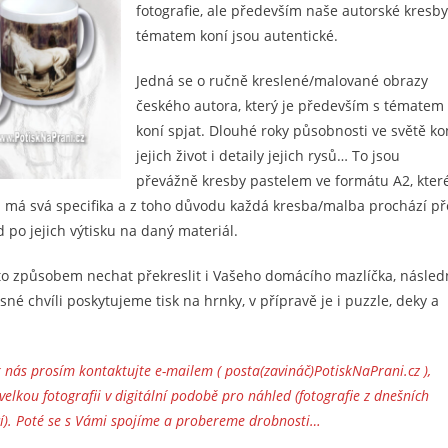
fotografie, ale především naše autorské kresby
tématem koní jsou autentické.
Jedná se o ručně kreslené/malované obrazy
českého autora, který je především s tématem
koní spjat. Dlouhé roky působnosti ve světě kon
jejich život i detaily jejich rysů… To jsou
převážně kresby pastelem ve formátu A2, kter
ku má svá specifika a z toho důvodu každá kresba/malba prochází p
d po jejich výtisku na daný materiál.
mto způsobem nechat překreslit i Vašeho domácího mazlíčka, násle
sné chvíli poskytujeme tisk na hrnky, v přípravě je i puzzle, deky a
nás prosím kontaktujte e-mailem ( posta(zavináč)PotiskNaPrani.cz ),
velkou fotografii v digitální podobě pro náhled (fotografie z dnešních
ící). Poté se s Vámi spojíme a probereme drobnosti…