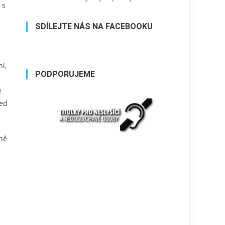
 s
SDÍLEJTE NÁS NA FACEBOOKU
í,
PODPORUJEME
é
řed
dně