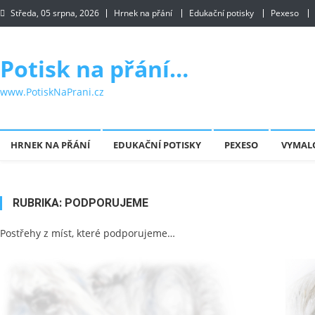
Skip to content
Středa, 05 srpna, 2026
Hrnek na přání
Edukační potisky
Pexeso
Potisk na přání…
www.PotiskNaPrani.cz
HRNEK NA PŘÁNÍ
EDUKAČNÍ POTISKY
PEXESO
VYMAL
RUBRIKA:
PODPORUJEME
Postřehy z míst, které podporujeme…