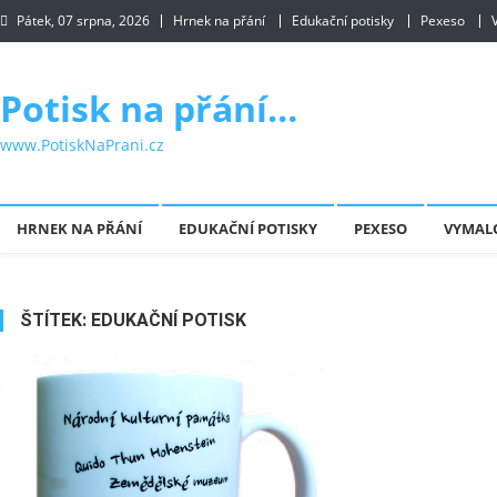
Skip to content
Pátek, 07 srpna, 2026
Hrnek na přání
Edukační potisky
Pexeso
Potisk na přání…
www.PotiskNaPrani.cz
HRNEK NA PŘÁNÍ
EDUKAČNÍ POTISKY
PEXESO
VYMAL
ŠTÍTEK:
EDUKAČNÍ POTISK