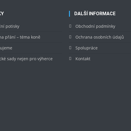
KY
DALŠÍ INFORMACE
ní potisky
Obchodní podmínky
na přání – téma koně
Ochrana osobních údajů
rujeme
Spolupráce
cké sady nejen pro výherce
Kontakt