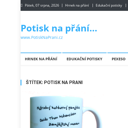
Skip to content
Pátek, 07 srpna, 2026
Hrnek na přání
Edukační potisky
Potisk na přání…
www.PotiskNaPrani.cz
HRNEK NA PŘÁNÍ
EDUKAČNÍ POTISKY
PEXESO
ŠTÍTEK:
POTISK NA PRANI