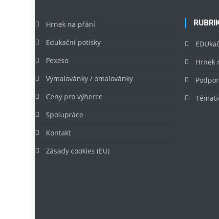
RUBRI
Hrnek na přání
Edukační potisky
EDUkač
Pexeso
Hrnek 
Vymalovánky / omalovánky
Podpo
Ceny pro výherce
Témati
Spolupráce
Kontakt
Zásady cookies (EU)