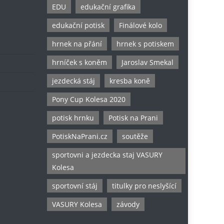
EDU
edukační grafika
edukační potisk
Finálové kolo
hrnek na přání
hrnek s potiskem
hrníček s koněm
Jaroslav Smekal
jezdecká stáj
kresba koně
Pony Cup Kolesa 2020
potisk hrnku
Potisk na Prani
PotiskNaPrani.cz
soutěže
sportovni a jezdecka staj VASURY
Kolesa
sportovní stáj
titulky pro neslyšící
VASURY Kolesa
závody