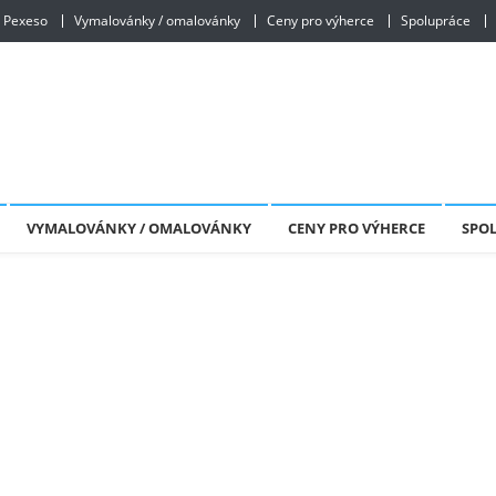
Pexeso
Vymalovánky / omalovánky
Ceny pro výherce
Spolupráce
VYMALOVÁNKY / OMALOVÁNKY
CENY PRO VÝHERCE
SPO