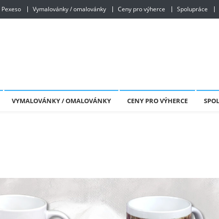
Pexeso
Vymalovánky / omalovánky
Ceny pro výherce
Spolupráce
VYMALOVÁNKY / OMALOVÁNKY
CENY PRO VÝHERCE
SPO