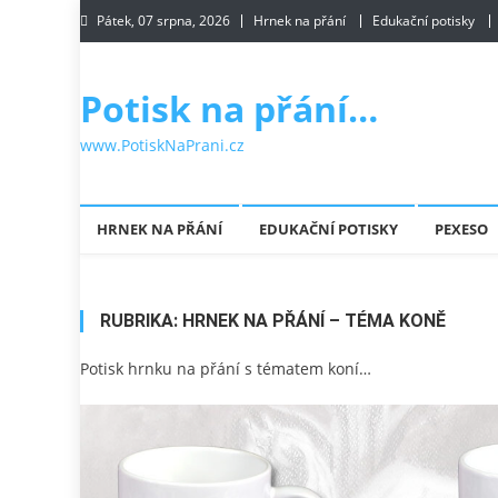
Skip to content
Pátek, 07 srpna, 2026
Hrnek na přání
Edukační potisky
Potisk na přání…
www.PotiskNaPrani.cz
HRNEK NA PŘÁNÍ
EDUKAČNÍ POTISKY
PEXESO
RUBRIKA:
HRNEK NA PŘÁNÍ – TÉMA KONĚ
Potisk hrnku na přání s tématem koní…